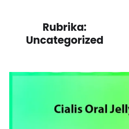
Přeskočit
na
obsah
Rubrika:
Uncategorized