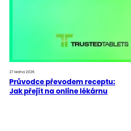
27 ledna 2026
Průvodce převodem receptu:
Jak přejít na online lékárnu