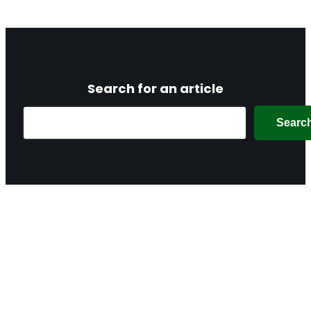
Search for an article
Search
Searc