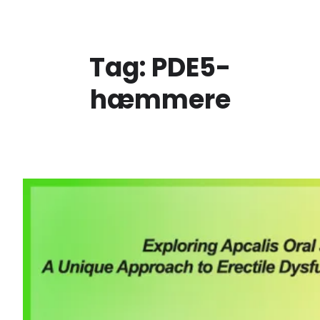
Spring
til
indhold
Tag:
PDE5-
hæmmere