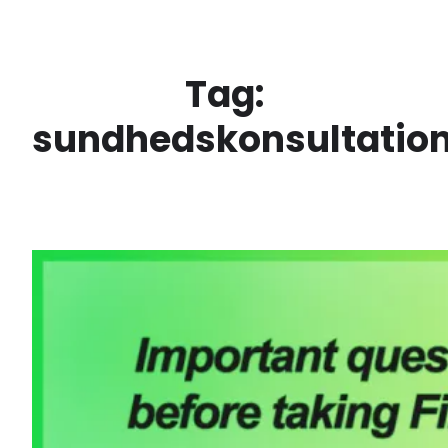
Spring
til
indhold
Tag:
sundhedskonsultation