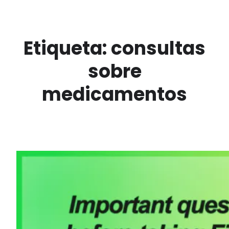
Saltar
al
contenido
Etiqueta:
consultas
sobre
medicamentos