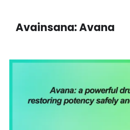
Siirry
sisältöön
Avainsana:
Avana