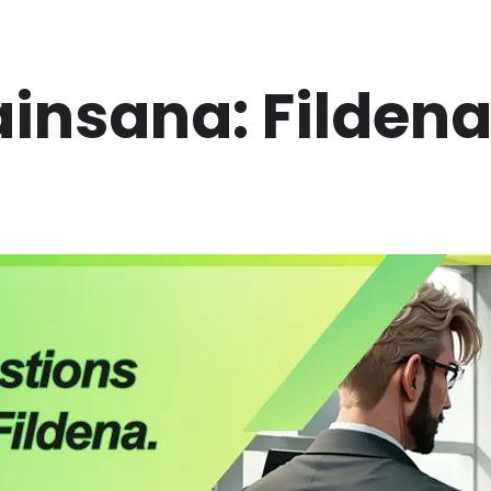
ainsana:
Filden