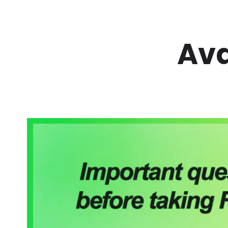
Siirry
sisältöön
Av