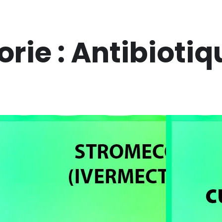
rie :
Antibiotiq