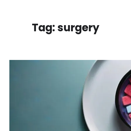
Vai
al
contenuto
Tag:
surgery