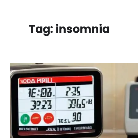
Ga
naar
de
Tag:
insomnia
inhoud