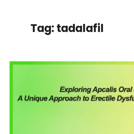
Ga
naar
de
Tag:
tadalafil
inhoud