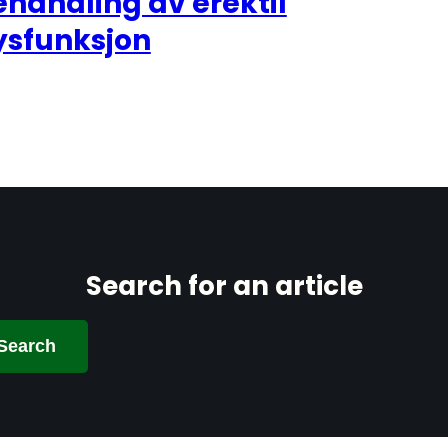
handling av erektil
ysfunksjon
Search for an article
Search