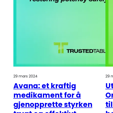
29 mars 2024
29 
Avana: et kraftig
Ut
medikament for å
Or
gjenopprette styrken
ti