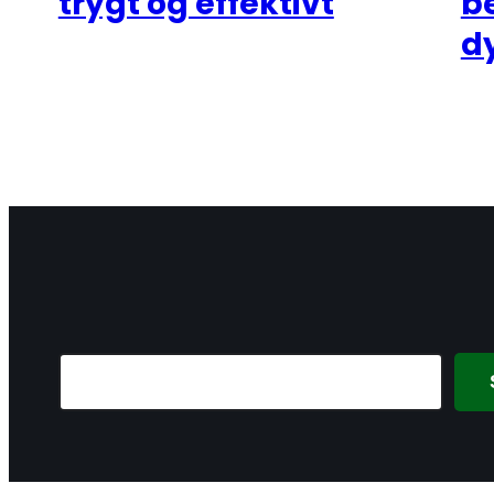
trygt og effektivt
be
d
Search