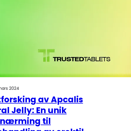
mars 2024
forsking av Apcalis
al Jelly: En unik
lnærming til