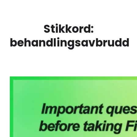
Skip
to
content
Stikkord:
behandlingsavbrudd