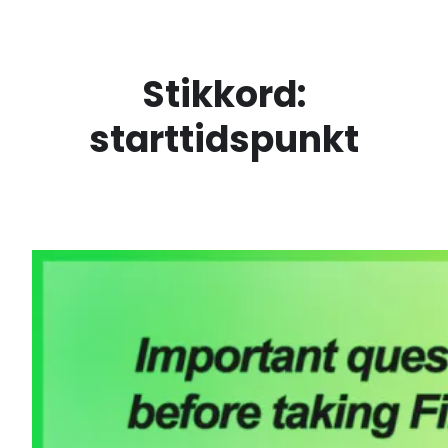
Skip
to
content
Stikkord:
starttidspunkt