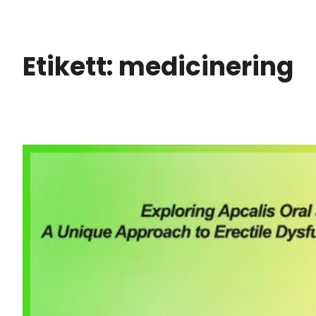
Hoppa
till
innehåll
Etikett:
medicinering