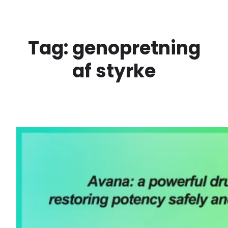
Spring
til
indhold
Tag:
genopretning
af styrke