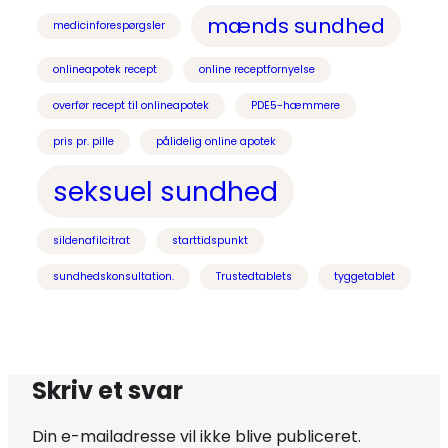
mænds sundhed
medicinforespørgsler
onlineapotek recept
online receptfornyelse
overfør recept til onlineapotek
PDE5-hæmmere
pris pr. pille
pålidelig online apotek
seksuel sundhed
sildenafilcitrat
starttidspunkt
sundhedskonsultation.
Trustedtablets
tyggetablet
Skriv et svar
Din e-mailadresse vil ikke blive publiceret.