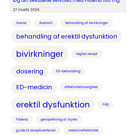
Øg din seksuelle selvtillid med Fildena 100 mg
27 marts 2024
Avana
Avanafil
behandling af bivirkninger
behandling af erektil dysfunktion
bivirkninger
digital recept
dosering
ED-behandling
ED-medicin
effektivitetsvarighed
erektil dysfunktion
FAQ
Fildena
genopretning af styrke
guide til receptoverførsel
medicineffektivitet