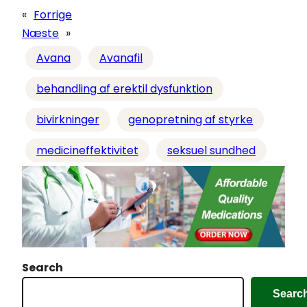
a
«
Forrige
d
Næste
»
i
Avana
Avanafil
n
g
behandling af erektil dysfunktion
…
bivirkninger
genopretning af styrke
medicineffektivitet
seksuel sundhed
Search
Searc