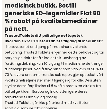
medisinsk butikk. Bestill
generiske ED-legemidler Flat 50
% rabatt på kvalitetsmedisiner
på nett.
TrustedTablets ditt pålitelige nettapotek
Hvordan sikrer TrustedTablets tilgang til medisiner?
I helsevesenet er tilgang på medisiner av største
betydning. Trusted Tablets erkjenner dette behovet og tar
betydelige skritt for å sikre at folk, uavhengig av
forsikringsdekning, kan få tilgang til medisinene de trenger
til rimelige priser. Ved å tilby priser som vanligvis er 50 % til
70 % lavere enn amerikanske selskaper, gjør apoteket vårt
kvalitetshelsetjenester mer tilgjengelig for alle. Dessuten
styrker deres forpliktelse til å skaffe produkter direkte fra
pålitelige kilder i Europa og India ytterligere deres
forpliktelse til rimelig og rimelig.
Trusted Tablets går ikke på akkord med kvaliteten
samtidig som de tilbyr rimelige