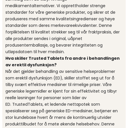
medikamentalternativer. Vi opprettholder strenge
standarder for våre generiske produkter, og sikrer at de
produseres med samme kvalitetsingredienser og høye
standarder som deres merkevareekvivalenter. Denne
forpliktelsen til kvalitet strekker seg til vår fraktpraksis, der
alle produkter sendes i original, uåpnet
produsentemballasje, og bevarer integriteten og
utløpsdatoen til hver medisin.
Hva skiller Trusted Tablets fra andre i behandlingen
av erektil dysfunksjon?
Når det gjelder behandling av sensitive helseproblemer
som erektil dysfunksjon (ED), skiller stoffet seg ut for å
tilby svært effektive medisiner til rimelige priser. Våre
generiske legemidler er kjent for sin effektivitet og tilbyr
reelle løsninger for personer som lider av
ED. TrustedTablets, et ledende nettapotek som
spesialiserer seg på generiske ED-medisiner, betjener en
stor kundebase hvert år mens de kontinuerlig utvider
produkttilbudet for å møte økende helsebehov. Denne