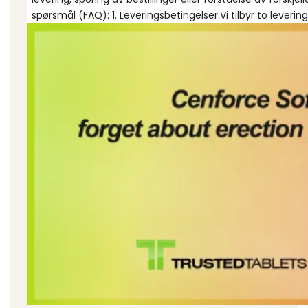
spørsmål (FAQ): 1. Leveringsbetingelser:Vi tilbyr to leverin