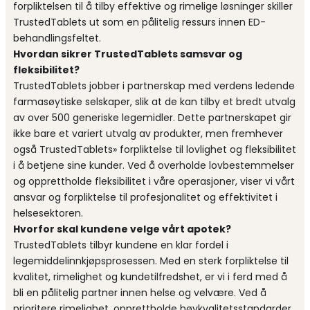
forpliktelsen til å tilby effektive og rimelige løsninger skiller
TrustedTablets ut som en pålitelig ressurs innen ED-
behandlingsfeltet.
Hvordan sikrer TrustedTablets samsvar og
fleksibilitet?
TrustedTablets jobber i partnerskap med verdens ledende
farmasøytiske selskaper, slik at de kan tilby et bredt utvalg
av over 500 generiske legemidler. Dette partnerskapet gir
ikke bare et variert utvalg av produkter, men fremhever
også TrustedTablets» forpliktelse til lovlighet og fleksibilitet
i å betjene sine kunder. Ved å overholde lovbestemmelser
og opprettholde fleksibilitet i våre operasjoner, viser vi vårt
ansvar og forpliktelse til profesjonalitet og effektivitet i
helsesektoren.
Hvorfor skal kundene velge vårt apotek?
TrustedTablets tilbyr kundene en klar fordel i
legemiddelinnkjøpsprosessen. Med en sterk forpliktelse til
kvalitet, rimelighet og kundetilfredshet, er vi i ferd med å
bli en pålitelig partner innen helse og velvære. Ved å
prioritere rimelighet, opprettholde høykvalitetsstandarder