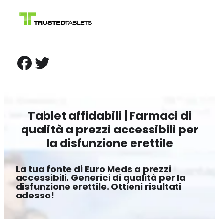
Vai
al
contenuto
Facebook
Twitter
Tablet affidabili | Farmaci di
qualità a prezzi accessibili per
la disfunzione erettile
La tua fonte di Euro Meds a prezzi
accessibili. Generici di qualità per la
disfunzione erettile. Ottieni risultati
adesso!