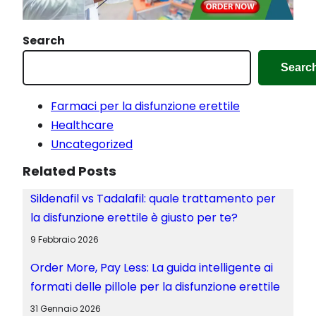
i
n
Search
c
Searc
o
r
Farmaci per la disfunzione erettile
s
Healthcare
o
Uncategorized
…
Related Posts
Sildenafil vs Tadalafil: quale trattamento per
la disfunzione erettile è giusto per te?
9 Febbraio 2026
Order More, Pay Less: La guida intelligente ai
formati delle pillole per la disfunzione erettile
31 Gennaio 2026