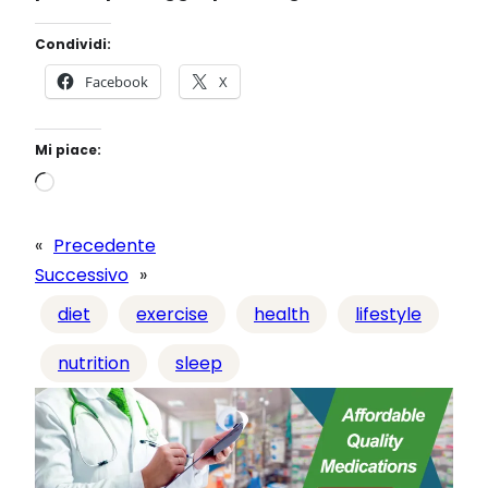
Condividi:
Facebook
X
Mi piace:
C
a
r
«
Precedente
i
Successivo
»
c
diet
exercise
health
lifestyle
a
m
nutrition
sleep
e
n
t
o