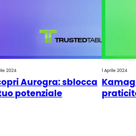
rile 2024
1 Aprile 2024
copri Aurogra: sblocca
Kamagra
 tuo potenziale
praticit