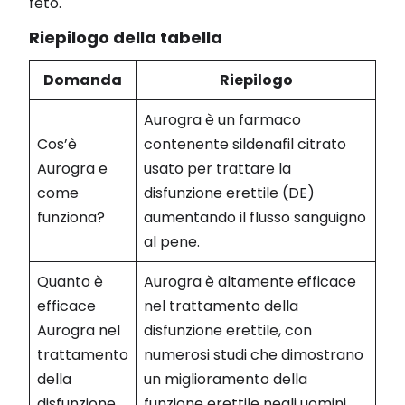
feto.
Riepilogo della tabella
Domanda
Riepilogo
Aurogra è un farmaco
Cos’è
contenente sildenafil citrato
Aurogra e
usato per trattare la
come
disfunzione erettile (DE)
funziona?
aumentando il flusso sanguigno
al pene.
Quanto è
Aurogra è altamente efficace
efficace
nel trattamento della
Aurogra nel
disfunzione erettile, con
trattamento
numerosi studi che dimostrano
della
un miglioramento della
disfunzione
funzione erettile negli uomini