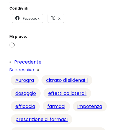
Condividi:
Facebook
X
Mi piace:
C
a
r
«
Precedente
i
Successivo
»
c
Aurogra
citrato di sildenafil
a
m
dosaggio
effetti collaterali
e
efficacia
farmaci
impotenza
n
t
prescrizione di farmaci
o