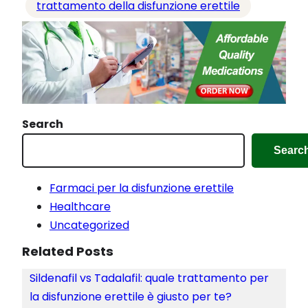
i
trattamento della disfunzione erettile
n
c
o
r
s
o
Search
…
Searc
Farmaci per la disfunzione erettile
Healthcare
Uncategorized
Related Posts
Sildenafil vs Tadalafil: quale trattamento per
la disfunzione erettile è giusto per te?