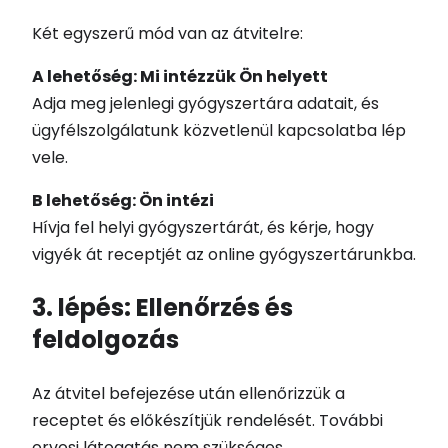
Két egyszerű mód van az átvitelre:
A lehetőség: Mi intézzük Ön helyett
Adja meg jelenlegi gyógyszertára adatait, és
ügyfélszolgálatunk közvetlenül kapcsolatba lép
vele.
B lehetőség: Ön intézi
Hívja fel helyi gyógyszertárát, és kérje, hogy
vigyék át receptjét az online gyógyszertárunkba.
3. lépés: Ellenőrzés és
feldolgozás
Az átvitel befejezése után ellenőrizzük a
receptet és előkészítjük rendelését. További
orvosi látogatás nem szükséges.