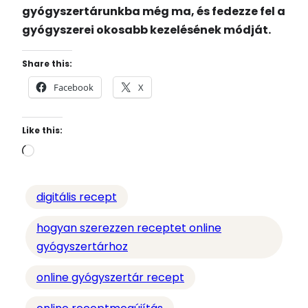
gyógyszertárunkba még ma, és fedezze fel a
gyógyszerei okosabb kezelésének módját.
Share this:
Facebook
X
Like this:
L
o
a
digitális recept
d
i
hogyan szerezzen receptet online
n
gyógyszertárhoz
g
online gyógyszertár recept
…