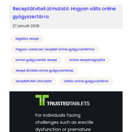
Receptátviteli útmutató: Hogyan válts online
gyógyszertárra
27 január 2026
digitális recept
hogyan szerezzen receptet online gyógyszertárhoz
online gyógyszertár recept
online receptmegújítás
recept átvitele online gyógyszertárba
receptátviteli útmutató
váltás online gyógyszertárra
For individuals facing
challenges such as erectile
dysfunction or premature