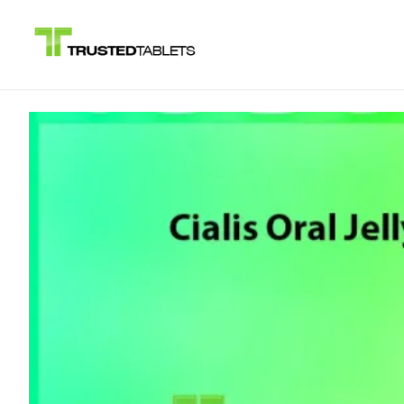
Ugrás
a
tartalomhoz