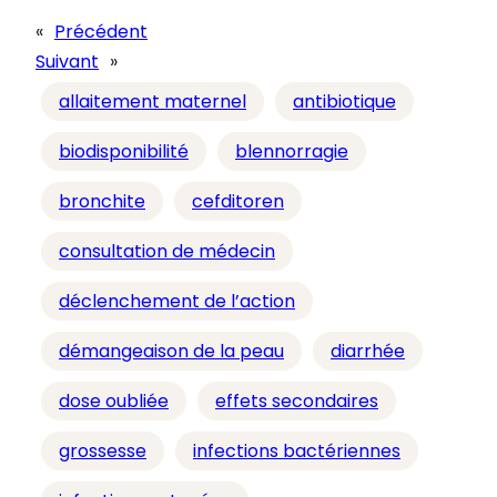
a
«
Précédent
r
Suivant
»
g
allaitement maternel
antibiotique
e
m
biodisponibilité
blennorragie
e
bronchite
cefditoren
n
t
consultation de médecin
…
déclenchement de l’action
démangeaison de la peau
diarrhée
dose oubliée
effets secondaires
grossesse
infections bactériennes