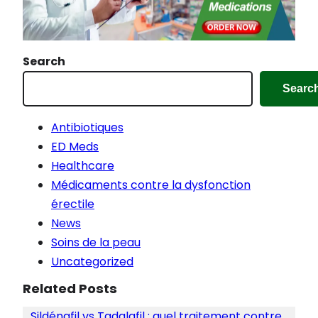
Search
Searc
Antibiotiques
ED Meds
Healthcare
Médicaments contre la dysfonction
érectile
News
Soins de la peau
Uncategorized
Related Posts
Sildénafil vs Tadalafil : quel traitement contre