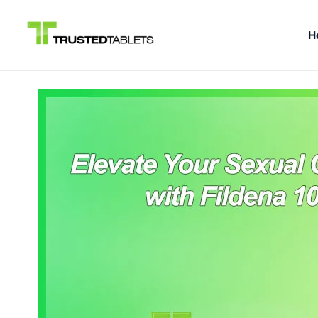
H
Siirry
sisältöön