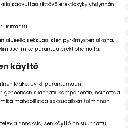
keuksia saavuttaa riittävä erektiokyky yhdynnän
lisitraatti.
n alueella seksuaalisten pyrkimysten aikana,
limissä, mikä parantaa erektiohäiriöitä.
nen käyttö
rinen lääke, pyrkii parantamaan
en geneerisen sildenafiilikomponentin, helpottaa
 mikä mahdollistaa seksuaalisen toiminnan
ihtelevia annoksia, sen käyttö on suunnattu