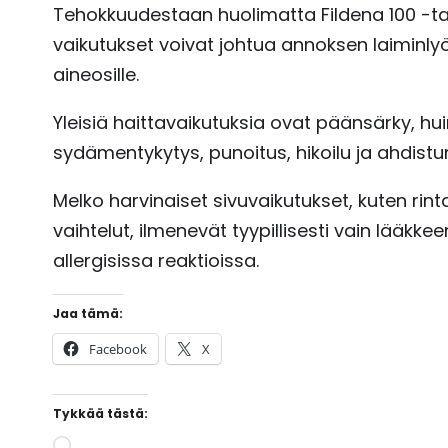
Tehokkuudestaan ​​huolimatta Fildena 100 -ta
vaikutukset voivat johtua annoksen laiminlyönn
aineosille.
Yleisiä haittavaikutuksia ovat päänsärky, huim
sydämentykytys, punoitus, hikoilu ja ahdistu
Melko harvinaiset sivuvaikutukset, kuten rint
vaihtelut, ilmenevät tyypillisesti vain lääkk
allergisissa reaktioissa.
Jaa tämä:
Facebook
X
Tykkää tästä:
L