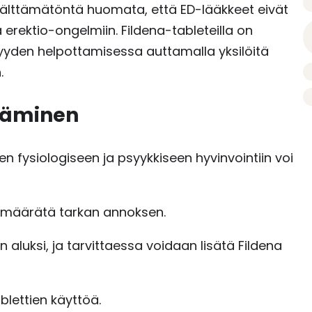
välttämätöntä huomata, että ED-lääkkeet eivät
rektio-ongelmiin. Fildena-tableteilla on
isyyden helpottamisessa auttamalla yksilöitä
.
täminen
 fysiologiseen ja psyykkiseen hyvinvointiin voi
i määrätä tarkan annoksen.
n aluksi, ja tarvittaessa voidaan lisätä Fildena
blettien käyttöä.