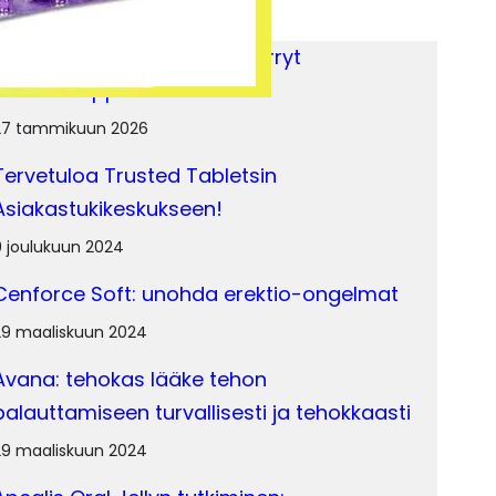
elated Posts
Reseptinsiirto-opas: Näin siirryt
verkkokauppalääkkeisiin
27 tammikuun 2026
Tervetuloa Trusted Tabletsin
Asiakastukikeskukseen!
9 joulukuun 2024
Cenforce Soft: unohda erektio-ongelmat
29 maaliskuun 2024
Avana: tehokas lääke tehon
palauttamiseen turvallisesti ja tehokkaasti
29 maaliskuun 2024