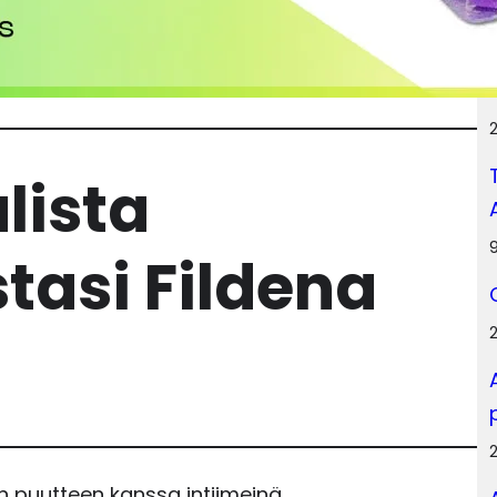
R
lista
tasi Fildena
 puutteen kanssa intiimeinä