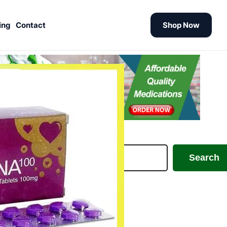
ing
Contact
Shop Now
earch
Search
Uncategorized
Uutiset