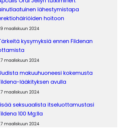
Apcalis Oral Jellyn tutkiminen:
ainutlaatuinen lähestymistapa
erektiohäiriöiden hoitoon
29 maaliskuun 2024
Tärkeitä kysymyksiä ennen Fildenan
ottamista
27 maaliskuun 2024
Uudista makuuhuoneesi kokemusta
Fildena-lääkityksen avulla
27 maaliskuun 2024
Lisää seksuaalista itseluottamustasi
Fildena 100 Mg:lla
27 maaliskuun 2024