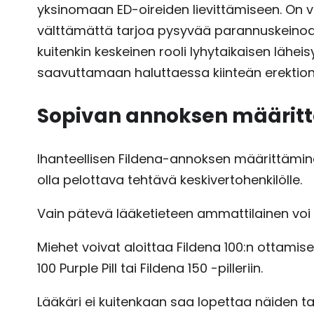
yksinomaan ED-oireiden lievittämiseen. On 
välttämättä tarjoa pysyvää parannuskeinoa e
kuitenkin keskeinen rooli lyhytaikaisen lähe
saavuttamaan haluttaessa kiinteän erektion
Sopivan annoksen määrit
Ihanteellisen Fildena-annoksen määrittäminen
olla pelottava tehtävä keskivertohenkilölle.
Vain pätevä lääketieteen ammattilainen vo
Miehet voivat aloittaa Fildena 100:n ottamise
100 Purple Pill tai Fildena 150 -pilleriin.
Lääkäri ei kuitenkaan saa lopettaa näiden ta