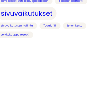
siirrä resepti verkkokauppalääkäriin
sildenafiilisitraatti
sivuvaikutukset
sivuvaikutusten hallinta
Tadalafiili
tehon kesto
verkkokauppa resepti