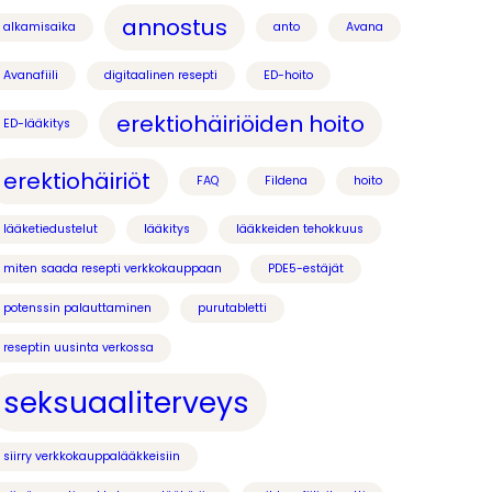
annostus
alkamisaika
anto
Avana
Avanafiili
digitaalinen resepti
ED-hoito
erektiohäiriöiden hoito
ED-lääkitys
erektiohäiriöt
FAQ
Fildena
hoito
lääketiedustelut
lääkitys
lääkkeiden tehokkuus
miten saada resepti verkkokauppaan
PDE5-estäjät
potenssin palauttaminen
purutabletti
reseptin uusinta verkossa
seksuaaliterveys
siirry verkkokauppalääkkeisiin