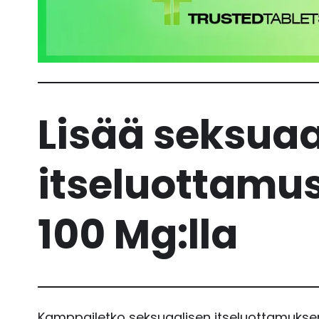
Lisää seksuaa
itseluottamus
100 Mg:lla
Kamppailetko seksuaalisen itseluottamuksen