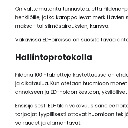
On välttämätöntä tunnustaa, että Fildena-pill
henkilöille, jotka kamppailevat merkittävien
maksa- tai silmäsairauksien, kanssa.
Vakavissa ED-oireissa on suositeltavaa anta
Hallintoprotokolla
Fildena 100 -tabletteja käytettäessä on e
ja aikataulua. Kun otetaan huomioon monet te
annokseen ja ED-hoidon kestoon, yksilöllise
Ensisijaisesti ED-tilan vakavuus sanelee hoi
tarjoajat tyypillisesti ottavat huomioon tekij
sairaudet ja elämäntavat.