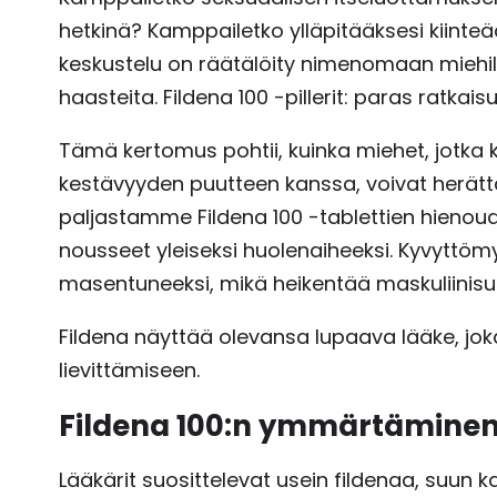
hetkinä? Kamppailetko ylläpitääksesi kiinte
keskustelu on räätälöity nimenomaan miehille
haasteita. Fildena 100 -pillerit: paras ratkaisu
Tämä kertomus pohtii, kuinka miehet, jotka
kestävyyden puutteen kanssa, voivat herätt
paljastamme Fildena 100 -tablettien hienoud
nousseet yleiseksi huolenaiheeksi. Kyvyttöm
masentuneeksi, mikä heikentää maskuliinisu
Fildena näyttää olevansa lupaava lääke, joka
lievittämiseen.
Fildena 100:n ymmärtämine
Lääkärit suosittelevat usein fildenaa, suun 