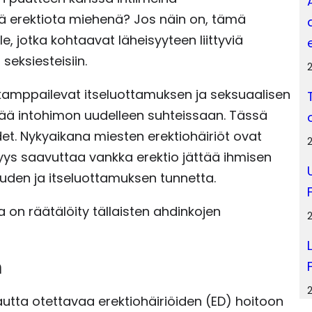
ää erektiota miehenä? Jos näin on, tämä
, jotka kohtaavat läheisyyteen liittyviä
 seksiesteisiin.
 kamppailevat itseluottamuksen ja seksuaalisen
ää intohimon uudelleen suhteissaan. Tässä
et. Nykyaikana miesten erektiohäiriöt ovat
yys saavuttaa vankka erektio jättää ihmisen
uden ja itseluottamuksen tunnetta.
 on räätälöity tällaisten ahdinkojen
n
kautta otettavaa erektiohäiriöiden (ED) hoitoon