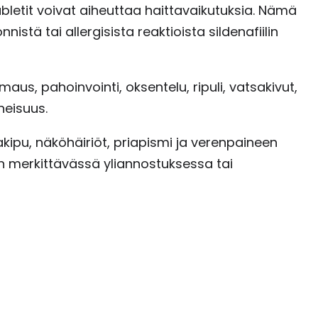
bletit voivat aiheuttaa haittavaikutuksia. Nämä
istä tai allergisista reaktioista sildenafiilin
aus, pahoinvointi, oksentelu, ripuli, vatsakivut,
neisuus.
akipu, näköhäiriöt, priapismi ja verenpaineen
een merkittävässä yliannostuksessa tai