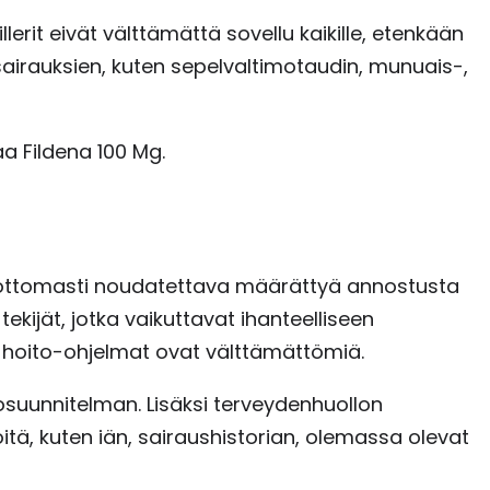
erit eivät välttämättä sovellu kaikille, etenkään
 sairauksien, kuten sepelvaltimotaudin, munuais-,
a Fildena 100 Mg.
hdottomasti noudatettava määrättyä annostusta
kijät, jotka vaikuttavat ihanteelliseen
t hoito-ohjelmat ovat välttämättömiä.
tosuunnitelman. Lisäksi terveydenhuollon
öitä, kuten iän, sairaushistorian, olemassa olevat