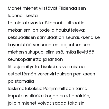
Monet miehet ylistävät Fildenaa sen
luonnollisesta
toimintatavasta. Sildenafiilisitraatin
mekanismi on todella houkutteleva:
seksuaalisen stimulaation seurauksena se
käynnistää verisuonten laajentumisen
miehen sukupuolielimissä, mikä lievittää
keuhkopainetta ja lantion
lihasjännitystä. Lisäksi se varmistaa
esteettömän verenvirtauksen penikseen
poistamalla
laskimotukoksia.
Pohjimmiltaan tämä
impotenssilääke korjaa erektiohäiriön,
jolloin miehet voivat saada takaisin