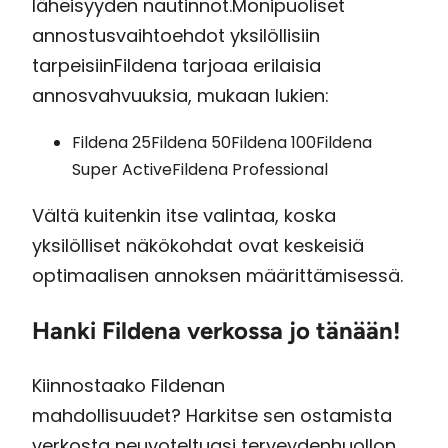
läheisyyden nautinnot.Monipuoliset
annostusvaihtoehdot yksilöllisiin
tarpeisiinFildena tarjoaa erilaisia ​​
annosvahvuuksia, mukaan lukien:
Fildena 25Fildena 50Fildena 100Fildena
Super ActiveFildena Professional
Vältä kuitenkin itse valintaa, koska
yksilölliset näkökohdat ovat keskeisiä
optimaalisen annoksen määrittämisessä.
Hanki Fildena verkossa jo tänään!
Kiinnostaako Fildenan
mahdollisuudet? Harkitse sen ostamista
verkosta neuvoteltuasi terveydenhuollon