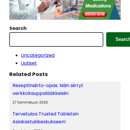
g
…
Search
Searc
Uncategorized
Uutiset
Related Posts
Reseptinsiirto-opas: Näin siirryt
verkkokauppalääkkeisiin
27 tammikuun 2026
Tervetuloa Trusted Tabletsin
Asiakastukikeskukseen!