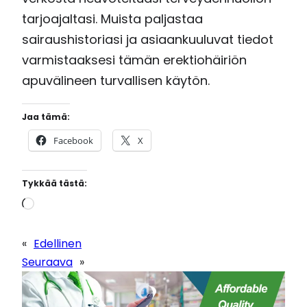
tarjoajaltasi. Muista paljastaa
sairaushistoriasi ja asiaankuuluvat tiedot
varmistaaksesi tämän erektiohäiriön
apuvälineen turvallisen käytön.
Jaa tämä:
Facebook
X
Tykkää tästä:
L
o
a
«
Edellinen
d
Seuraava
»
i
n