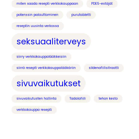
miten saada resepti verkkokauppaan
PDE5-estäjät
potenssin palauttaminen
purutabletti
reseptin uusinta verkossa
seksuaaliterveys
siirry verkkokauppalääkkeisiin
siirrä resepti verkkokauppalääkäriin
sildenafiilisitraatti
sivuvaikutukset
sivuvaikutusten hallinta
Tadalafiili
tehon kesto
verkkokauppa resepti