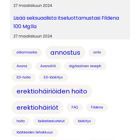
27 maaliskuun 2024
Lisää seksuaalista itseluottamustasi Fildena
100 Mg:lla
27 maaliskuun 2024
annostus
alkamisaika
anto
Avana
Avanafiili
digitaalinen resepti
ED-hoito
ED-lääkitys
erektiohäiriöiden hoito
erektiohäiriöt
FAQ
Fildena
hoito
lääketiedustelut
lääkitys
lääkkeiden tehokkuus