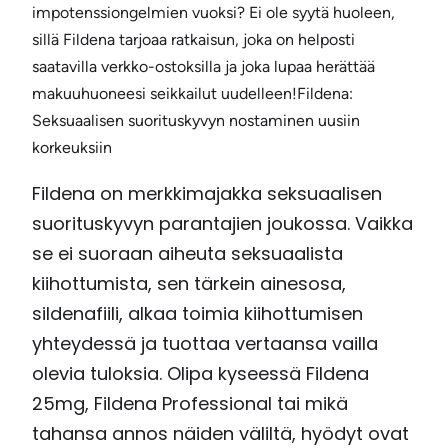
impotenssiongelmien vuoksi? Ei ole syytä huoleen,
sillä Fildena tarjoaa ratkaisun, joka on helposti
saatavilla verkko-ostoksilla ja joka lupaa herättää
makuuhuoneesi seikkailut uudelleen!
Fildena:
Seksuaalisen suorituskyvyn nostaminen uusiin
korkeuksiin
Fildena on merkkimajakka seksuaalisen
suorituskyvyn parantajien joukossa. Vaikka
se ei suoraan aiheuta seksuaalista
kiihottumista, sen tärkein ainesosa,
sildenafiili, alkaa toimia kiihottumisen
yhteydessä ja tuottaa vertaansa vailla
olevia tuloksia. Olipa kyseessä Fildena
25mg, Fildena Professional tai mikä
tahansa annos näiden väliltä, ​​hyödyt ovat