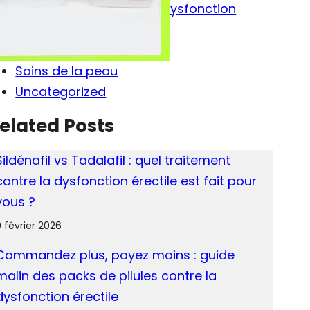
Médicaments contre la dysfonction
érectile
News
Soins de la peau
Uncategorized
elated Posts
Sildénafil vs Tadalafil : quel traitement
contre la dysfonction érectile est fait pour
vous ?
 février 2026
Commandez plus, payez moins : guide
malin des packs de pilules contre la
dysfonction érectile