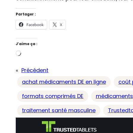
Partager :
Facebook
X
J’aime ça :
C
h
«
Précédent
a
r
achat médicaments DE en ligne
coût
g
formats comprimés DE
médicaments
e
m
traitement santé masculine
Trustedt
e
n