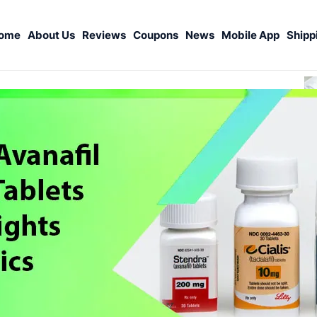
ome
About Us
Reviews
Coupons
News
Mobile App
Shipp
S