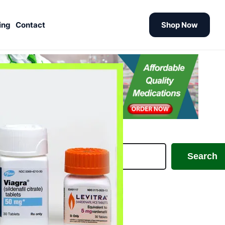
ing
Contact
Shop Now
earch
Search
Antibiotiques
ED Meds
Healthcare