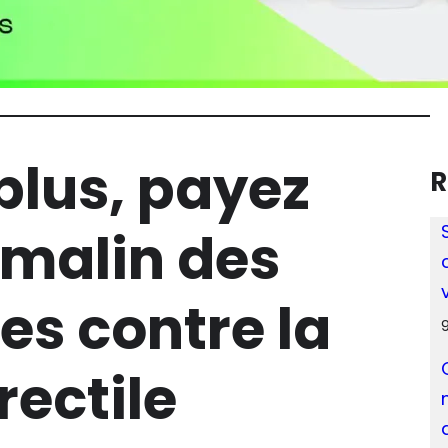
lus, payez
R
 malin des
es contre la
9
rectile