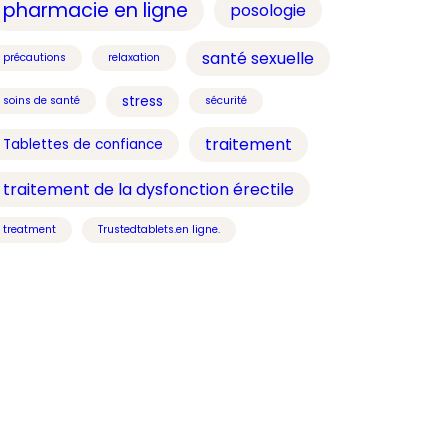
pharmacie en ligne
posologie
santé sexuelle
précautions
relaxation
stress
soins de santé
sécurité
traitement
Tablettes de confiance
traitement de la dysfonction érectile
treatment
Trustedtablets.en ligne.