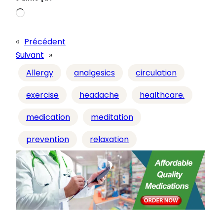
C
h
a
«
Précédent
r
Suivant
»
g
Allergy
analgesics
circulation
e
m
exercise
headache
healthcare.
e
medication
meditation
n
t
prevention
relaxation
…