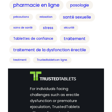
pharmacie en ligne
posologie
santé sexuelle
précautions
relaxation
stress
soins de santé
sécurité
traitement
Tablettes de confiance
traitement de la dysfonction érectile
treatment
Trustedtablets.en ligne.
For individuals facing
challenges such as erectile
dysfunction or premature
ejaculation, TrustedTablets