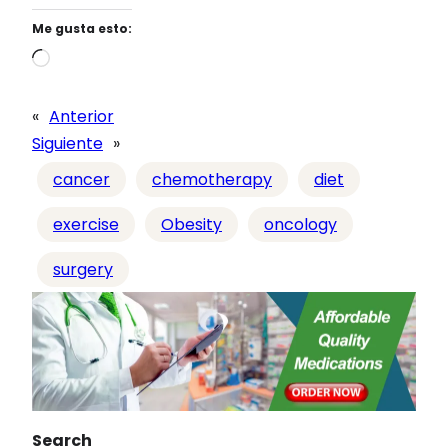
Me gusta esto:
C
a
r
«
Anterior
g
Siguiente
»
a
cancer
chemotherapy
diet
n
d
exercise
Obesity
oncology
o
surgery
…
Search