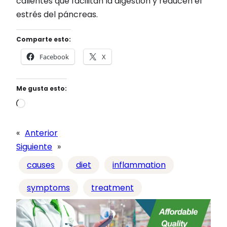
calientes que facilitan la digestión y reducen el
estrés del páncreas.
Comparte esto:
Facebook
X
Me gusta esto:
C
a
r
«
Anterior
g
Siguiente
»
a
causes
diet
inflammation
n
d
symptoms
treatment
o
…