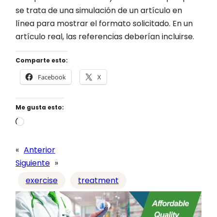
se trata de una simulación de un artículo en
línea para mostrar el formato solicitado. En un
artículo real, las referencias deberían incluirse.
Comparte esto:
Facebook
X
Me gusta esto:
C
a
r
«
Anterior
g
Siguiente
»
a
exercise
treatment
n
d
o