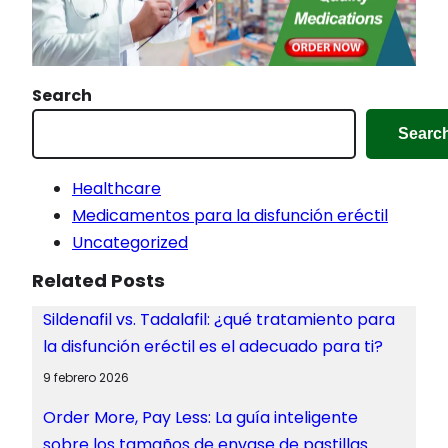
…
Search
Searc
Healthcare
Medicamentos para la disfunción eréctil
Uncategorized
Related Posts
Sildenafil vs. Tadalafil: ¿qué tratamiento para
la disfunción eréctil es el adecuado para ti?
9 febrero 2026
Order More, Pay Less: La guía inteligente
sobre los tamaños de envase de pastillas