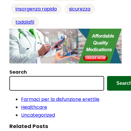
o
i
insorgenza rapida
sicurezza
n
tadalafil
c
o
r
s
o
…
Search
Searc
Farmaci per la disfunzione erettile
Healthcare
Uncategorized
Related Posts