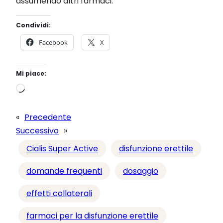
assumendo altri farmaci.
Condividi:
Facebook
X
Mi piace:
C
a
r
«
Precedente
i
Successivo
»
c
Cialis Super Active
disfunzione erettile
a
m
domande frequenti
dosaggio
e
effetti collaterali
n
t
farmaci per la disfunzione erettile